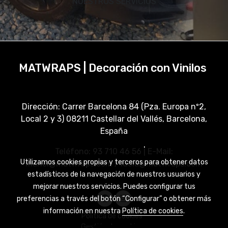
NUESTROS SERVICIOS
MATWRAPS | Decoración con Vinilos
Dirección: Carrer Barcelona 84 (Pza. Europa nº2,
Local 2 y 3) 08211 Castellar del Vallés, Barcelona,
España
Teléfono: 93 710 46 56 | E-Mail:
Utilizamos cookies propias y terceros para obtener datos
manel@matwraps.com / lucia@matwraps.com
estadísticos de la navegación de nuestros usuarios y
mejorar nuestros servicios. Puedes configurar tus
preferencias a través del botón “Configurar” o obtener más
información en nuestra
Política de cookies
.
Política de cookies
Gestión de cookies