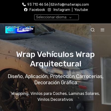
93 710 46 56 |
info@matwraps.com
Facebook
Instagram
|
Youtube
Seleccionar idioma
Wrap Vehículos Wrap
Arquitectural
Diseño, Aplicación, Protección Carrocerias,
Decoración Gráfica
Wrapping, Vinilos para Coches, Laminas Solares,
Vinilos Decorativos