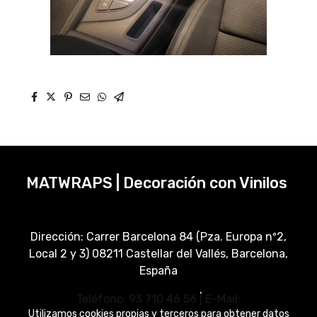
MATWRAPS | Decoración con Vinilos
Dirección: Carrer Barcelona 84 (Pza. Europa nº2,
Local 2 y 3) 08211 Castellar del Vallés, Barcelona,
España
Teléfono: 93 710 46 56 | E-Mail:
Utilizamos cookies propias y terceros para obtener datos
manel@matwraps.com / lucia@matwraps.com