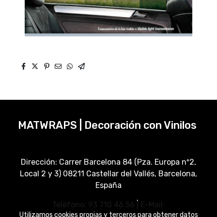
MATWRAPS | Decoración con Vinilos
Dirección: Carrer Barcelona 84 (Pza. Europa nº2,
Local 2 y 3) 08211 Castellar del Vallés, Barcelona,
España
Teléfono: 93 710 46 56 | E-Mail:
Utilizamos cookies propias y terceros para obtener datos
manel@matwraps.com / lucia@matwraps.com